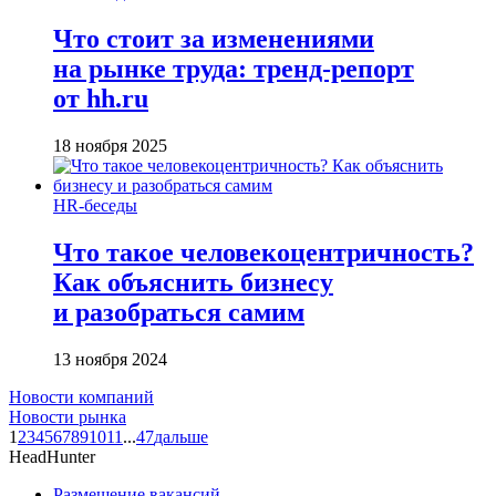
Что стоит за изменениями
на рынке труда: тренд-репорт
от hh.ru
18 ноября 2025
HR-беседы
Что такое человеко­центричность?
Как объяснить бизнесу
и разобраться самим
13 ноября 2024
Новости компаний
Новости рынка
1
2
3
4
5
6
7
8
9
10
11
...
47
дальше
HeadHunter
Размещение вакансий