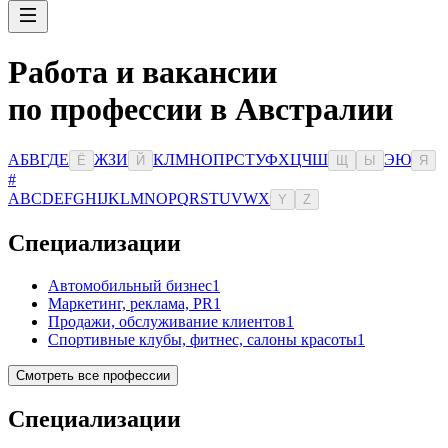
Работа и вакансии
по профессии в Австралии
А
Б
В
Г
Д
Е
Ж
З
И
К
Л
М
Н
О
П
Р
С
Т
У
Ф
Х
Ц
Ч
Ш
Э
Ю
Ё
Й
Щ
Ы
Я
#
A
B
C
D
E
F
G
H
I
J
K
L
M
N
O
P
Q
R
S
T
U
V
W
X
Y
Z
Специализации
Автомобильный бизнес
1
Маркетинг, реклама, PR
1
Продажи, обслуживание клиентов
1
Спортивные клубы, фитнес, салоны красоты
1
Смотреть все профессии
Специализации