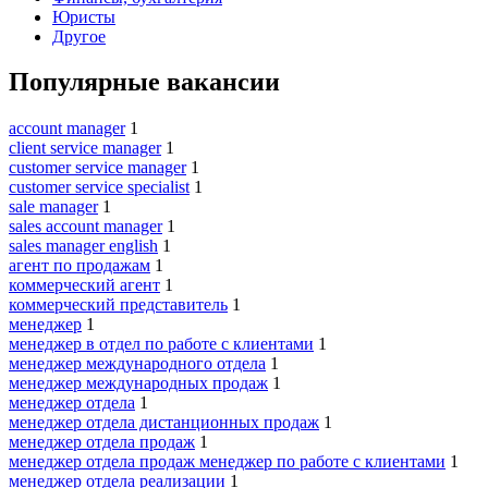
Юристы
Другое
Популярные вакансии
account manager
1
client service manager
1
customer service manager
1
customer service specialist
1
sale manager
1
sales account manager
1
sales manager english
1
агент по продажам
1
коммерческий агент
1
коммерческий представитель
1
менеджер
1
менеджер в отдел по работе с клиентами
1
менеджер международного отдела
1
менеджер международных продаж
1
менеджер отдела
1
менеджер отдела дистанционных продаж
1
менеджер отдела продаж
1
менеджер отдела продаж менеджер по работе с клиентами
1
менеджер отдела реализации
1