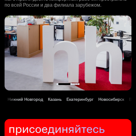
Москва
Data Scientist в Сетку
HeadHunter::Поддержка продаж
по всей России и два филиала зарубежом.
97000 - 161000 ₽
Москва
Старший аналитик клиентской эффективности
HeadHunter::Analytics/Data Science
23 июл. 2026
Ярославль
HeadHunter::Коммерческий департамент
Ведущий сетевой инженер
29 июл. 2026
з/п не указана
Специалист по рекруту респондентов для UX и CX
3 авг. 2026
HeadHunter::Infrastructure engineers
з/п не указана
Ташкент
Старший специалист телемаркетинга
исследований
з/п не указана
27 июл. 2026
Москва
HeadHunter::Телефонные продажи
HeadHunter::Департамент маркетинга
Москва
з/п не указана
Менеджер поддержки продаж для клиентов Узбекистана
14 июл. 2026
вчера
Ярославль
Маркетинговый аналитик на направление "Страны"
HeadHunter::Поддержка продаж
15000000 so'm
з/п не указана
Key Account Manager (EdTech)
HeadHunter::Analytics/Data Science
4 авг. 2026
Ташкент
Москва
HeadHunter::Коммерческий департамент
4 авг. 2026
з/п не указана
4 авг. 2026
з/п не указана
Москва
Менеджер по продажам в сегменте среднего и крупного
SMM-менеджер
150000 ₽
Москва
бизнеса
HeadHunter::Департамент маркетинга
Ярославль
HeadHunter::Телефонные продажи
Менеджер поддержки продаж для клиентов Узбекистана
15 июл. 2026
ML/LLM Engineer в AI Lab
вчера
HeadHunter::Поддержка продаж
з/п не указана
Менеджер по работе с ключевыми клиентами (КАМ)
HeadHunter::Analytics/Data Science
125000 - 175000 ₽
4 авг. 2026
Ташкент
ий Новгород
Казань
Екатеринбург
Новосибирск
Владивосто
HeadHunter::Коммерческий департамент
29 июл. 2026
Ярославль
з/п не указана
21 июл. 2026
з/п не указана
Новосибирск
Младший SEO специалист
з/п не указана
Москва
Менеджер по продажам B2B
HeadHunter::Департамент маркетинга
Москва
HeadHunter::Телефонные продажи
10 июл. 2026
Data Scientist в команду LLM Train
29 июл. 2026
з/п не указана