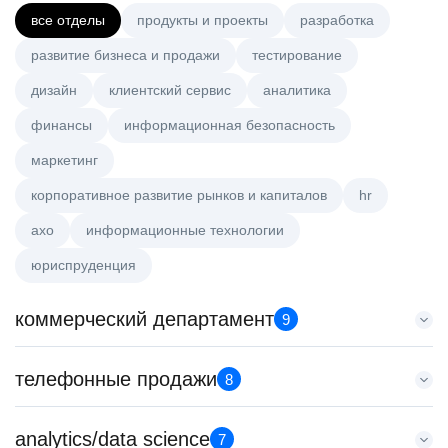
все отделы
продукты и проекты
разработка
развитие бизнеса и продажи
тестирование
дизайн
клиентский сервис
аналитика
финансы
информационная безопасность
маркетинг
корпоративное развитие рынков и капиталов
hr
axo
информационные технологии
юриспруденция
коммерческий департамент
9
Тренер по развитию компетенций продаж
телефонные продажи
8
HeadHunter::Коммерческий департамент
20 июл. 2026
Менеджер по привлечению клиентов (B2B)
analytics/data science
з/п не указана
7