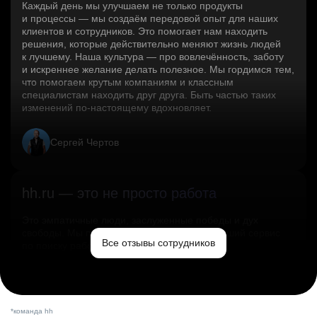
Каждый день мы улучшаем не только продукты
и процессы — мы создаём передовой опыт для наших
клиентов и сотрудников. Это помогает нам находить
решения, которые действительно меняют жизнь людей
к лучшему. Наша культура — про вовлечённость, заботу
и искреннее желание делать полезное. Мы гордимся тем,
что помогаем крутым компаниям и классным
специалистам находить друг друга. Быть частью таких
изменений по‑настоящему вдохновляет.
Сергей Чертов
hh.ru — это не просто работа
Это эмпатичные люди, заслуженные победы и дух
свободы. Мы помогаем миру и создаём лучший сервис
Все отзывы сотрудников
по поиску работы в стране.
Ольга Емельянова
*команда hh