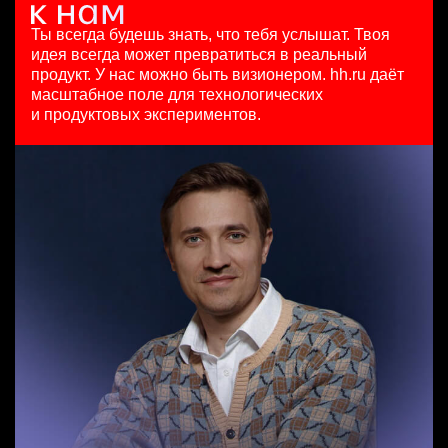
Key Account Manager (EdTech)
HeadHunter::Analytics/Data Science
7200000 - 16800000 so'm
Москва
HeadHunter::Коммерческий департамент
29 июл. 2026
Ташкент
Ты всегда будешь знать, что тебя услышат.
Твоя
4 авг. 2026
з/п не указана
идея всегда может превратиться в реальный
Специалист по медиапланированию
150000 ₽
Москва
продукт.
У нас можно быть визионером. hh.ru даёт
Менеджер по продажам в сегменте малого и среднего
HeadHunter::Департамент маркетинга
Нижний Новгород
масштабное поле для технологических
бизнеса
4 авг. 2026
и продуктовых экспериментов.
HeadHunter::Телефонные продажи
з/п не указана
Тренер по развитию компетенций продаж
вчера
Ярославль
HeadHunter::Коммерческий департамент
111800 - 186500 ₽
21 июл. 2026
Ярославль
з/п не указана
Санкт-Петербург