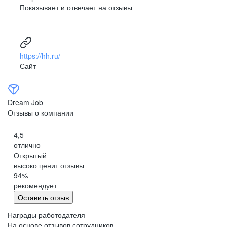
Показывает и отвечает на отзывы
развитая корпоративная культура
Развитая корпоративная культура, сильный и известный
HR-brand компании, многочисленные корпоративные
мероприятия внутри филиалов, периодические
https://hh.ru/
программы обучения, возможность побывать на обучении
Сайт
в другом регионе, крутые корпоративные мероприятия
(развлекательные и обучающие), когда сотрудники
со всех регионов и филиалов съезжаются вживую
в одном месте.
Dream Job
Отзывы о компании
Анонимный пользователь Dream Job
4,5
отлично
Открытый
высоко ценит отзывы
94
%
рекомендует
Оставить отзыв
Награды работодателя
На основе отзывов сотрудников