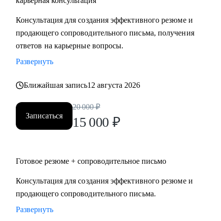
карьерная консультация
Руководителям высшего и среднего звена, специалистам в
Консультация для создания эффективного резюме и
сферах:
продающего сопроводительного письма, получения
• Продаж и работы с клиентами (B2B, B2C, B2G, E-
ответов на карьерные вопросы.
commerce)
Развернуть
• Финансов
• HoReCa
Ближайшая запись
12 августа 2026
• Образования/Ed-tech
• Маркетинга
20 000
₽
• Закупок/Логистики.
Записаться
15 000
₽
Готовое резюме + сопроводительное письмо
Консультация для создания эффективного резюме и
продающего сопроводительного письма.
Развернуть