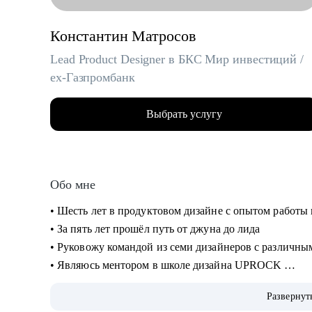
Константин Матросов
Lead Product Designer в БКС Мир инвестиций /
ex-Газпромбанк
Выбрать услугу
Обо мне
• Шесть лет в продуктовом дизайне с опытом работы
• За пять лет прошёл путь от джуна до лида
• Руковожу командой из семи дизайнеров с различн
• Являюсь ментором в школе дизайна UPROCK
• За последний год провел 200+ собеседований
Развернут
• Отсмотрел и проанализировал 700+ резюме