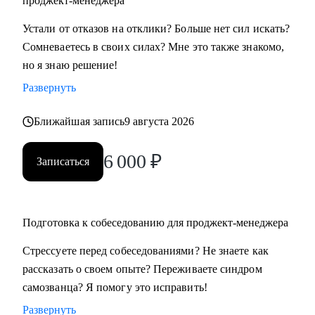
проджект-менеджера
• Всем, кто хочет освоить профессию проджект-менеджера
Устали от отказов на отклики? Больше нет сил искать?
с нуля
Сомневаетесь в своих силах? Мне это также знакомо,
• Проджект-менеджерам бизнеc-проектов в сферах:
но я знаю решение!
розничной торговли, электронной коммерции, финтеха и
Развернуть
информационной безопасности
• Руководителям, задумавшимся о внедрении проектного
Ближайшая запись
9 августа 2026
офиса
• Всем, кто хочет сменить карьеру и не знает с чего начать
6 000
₽
Записаться
• Тем, кто не ищет "успешный успех", а готов планомерно
и упорно работать над собой
Подготовка к собеседованию для проджект-менеджера
Стрессуете перед собеседованиями? Не знаете как
рассказать о своем опыте? Переживаете синдром
самозванца? Я помогу это исправить!
Развернуть