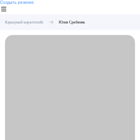
Создать резюме
Карьерный маркетплейс
Юлия
Срибяник