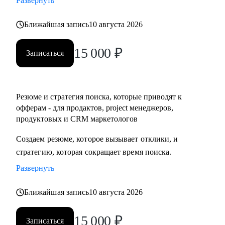
Развернуть
• Разобраться с планированием и снизить перегруз, когда
задач очень много
Ближайшая запись
10 августа 2026
15 000
₽
Кому могу помочь:
Записаться
• IT-специалистам уровня junior / middle / senior
• Начинающим руководителям
• Product менеджерам и владельцам продуктов
Резюме и стратегия поиска, которые приводят к
• Project менеджерам
офферам - для продактов, project менеджеров,
• Продуктовым и CRM маркетологам
продуктовых и CRM маркетологов
• Тем, кто хочет перейти в IT из смежных сфер
Создаем резюме, которое вызывает отклики, и
• Тем, кто готовит карьерный рывок — внутри компании
стратегию, которая сокращает время поиска.
или на новый уровень
Развернуть
Ближайшая запись
10 августа 2026
15 000
₽
Записаться