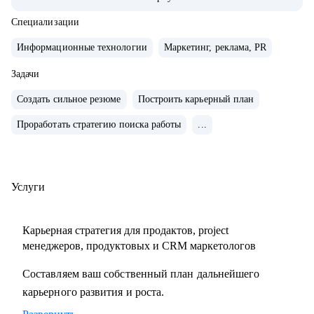
системно расти.
• За плечами — Авито, МегаФон, Сбер, Открытие, десятки
Специализации
запусков, трансформации команд, развитие руководителей
Информационные технологии
Маркетинг, реклама, PR
и публичные выступления о лидерстве и управлении.
• Ментор Авито и Women in Tech Russia.
Задачи
Создать сильное резюме
Построить карьерный план
С чем помогу:
Проработать стратегию поиска работы
...
• Сформулировать карьерную цель и разработать стратегию
ее достижения
• Разработать стратегию поиска работы и выхода на
нужные компании
Услуги
• Сделать сильное, продающее резюме, портфолио и кейсы
• Спланировать рост в текущей компании и подготовиться
Карьерная стратегия для продактов, project
к ревью
менеджеров, продуктовых и CRM маркетологов
• Прокачать экспертизу в growth-маркетинге и
Составляем ваш собственный план дальнейшего
монетизации продуктов
карьерного развития и роста.
• Выстроить процессы и вырастить самостоятельную
команду