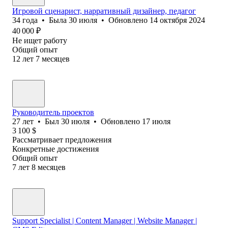
Игровой сценарист, нарративный дизайнер, педагог
34
года
•
Была
30 июля
•
Обновлено
14 октября 2024
40 000
₽
Не ищет работу
Общий опыт
12
лет
7
месяцев
Руководитель проектов
27
лет
•
Был
30 июля
•
Обновлено
17 июля
3 100
$
Рассматривает предложения
Конкретные достижения
Общий опыт
7
лет
8
месяцев
Support Specialist | Content Manager | Website Manager |