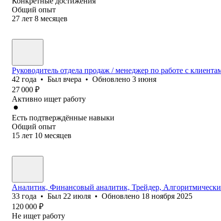
Конкретные достижения
Общий опыт
27
лет
8
месяцев
Руководитель отдела продаж / менеджер по работе с клиента
42
года
•
Был
вчера
•
Обновлено
3 июня
27 000
₽
Активно ищет работу
Есть подтверждённые навыки
Общий опыт
15
лет
10
месяцев
Аналитик, Финансовый аналитик, Трейдер, Алгоритмически
33
года
•
Был
22 июля
•
Обновлено
18 ноября 2025
120 000
₽
Не ищет работу