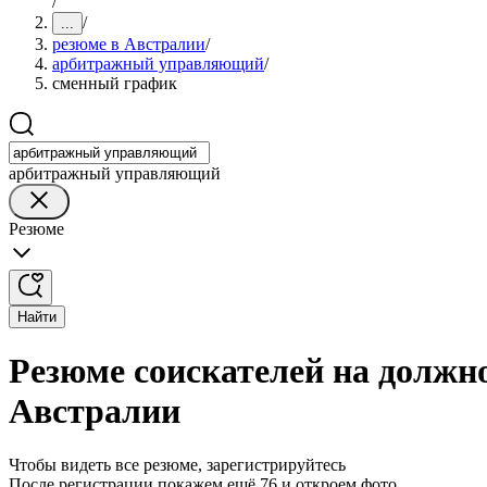
/
/
...
резюме в Австралии
/
арбитражный управляющий
/
сменный график
арбитражный управляющий
Резюме
Найти
Резюме соискателей на должн
Австралии
Чтобы видеть все резюме, зарегистрируйтесь
После регистрации покажем ещё 76 и откроем фото