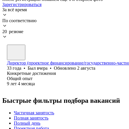
Зарегистрироваться
За всё время
По соответствию
20 резюме
Директор (проектное финансирование/государственно-частно
33
года
•
Был
вчера
•
Обновлено
2 августа
Конкретные достижения
Общий опыт
9
лет
4
месяца
Быстрые фильтры подбора вакансий
Частичная занятость
Полная занятость
Полный день
Проектная работа