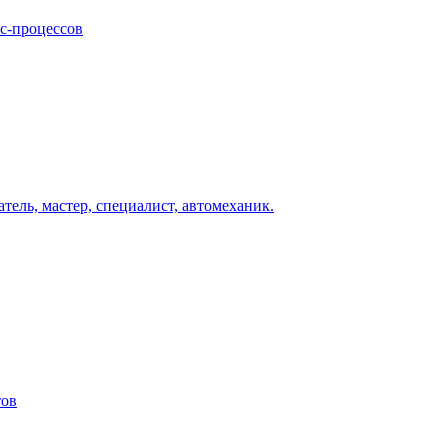
ес-процессов
ель, мастер, специалист, автомеханик.
тов