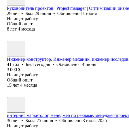
Руководитель проектов | Project manager | Оптимизации бизн
29
лет
•
Был
29 июня
•
Обновлено
11 июня
Не ищет работу
Общий опыт
8
лет
4
месяца
Инженер-конструктор, Инженер-механик, инженер-исследоват
41
год
•
Был
сегодня
•
Обновлено
14 июня
3 000
$
Не ищет работу
Общий опыт
15
лет
4
месяца
интернет-маркетолог, менеджер по рекламе, менеджер проек
36
лет
•
Была
25 июня
•
Обновлено
3 июля 2025
Не ищет работу