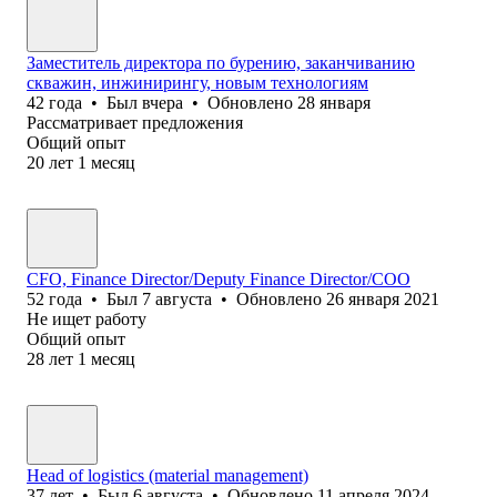
Заместитель директора по бурению, заканчиванию
скважин, инжинирингу, новым технологиям
42
года
•
Был
вчера
•
Обновлено
28 января
Рассматривает предложения
Общий опыт
20
лет
1
месяц
CFO, Finance Director/Deputy Finance Director/COO
52
года
•
Был
7 августа
•
Обновлено
26 января 2021
Не ищет работу
Общий опыт
28
лет
1
месяц
Head of logistics (material management)
37
лет
•
Был
6 августа
•
Обновлено
11 апреля 2024