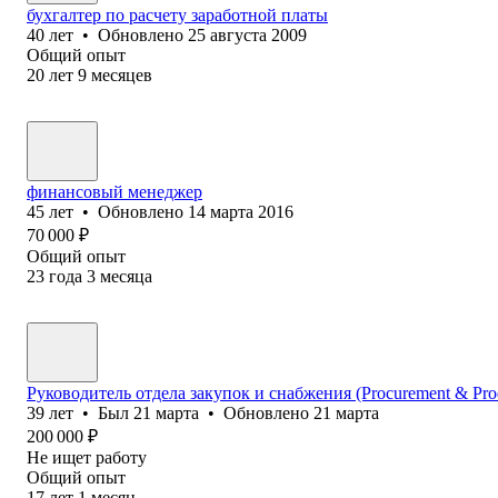
бухгалтер по расчету заработной платы
40
лет
•
Обновлено
25 августа 2009
Общий опыт
20
лет
9
месяцев
финансовый менеджер
45
лет
•
Обновлено
14 марта 2016
70 000
₽
Общий опыт
23
года
3
месяца
Руководитель отдела закупок и снабжения (Procurement & Prod
39
лет
•
Был
21 марта
•
Обновлено
21 марта
200 000
₽
Не ищет работу
Общий опыт
17
лет
1
месяц