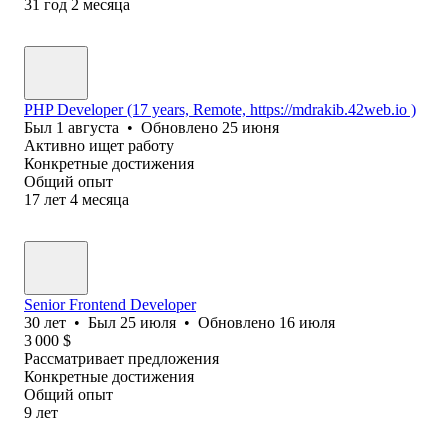
31
год
2
месяца
PHP Developer (17 years, Remote, https://mdrakib.42web.io )
Был
1 августа
•
Обновлено
25 июня
Активно ищет работу
Конкретные достижения
Общий опыт
17
лет
4
месяца
Senior Frontend Developer
30
лет
•
Был
25 июля
•
Обновлено
16 июля
3 000
$
Рассматривает предложения
Конкретные достижения
Общий опыт
9
лет