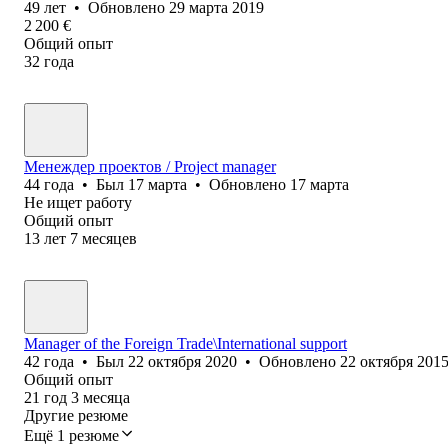
49
лет
•
Обновлено
29 марта 2019
2 200
€
Общий опыт
32
года
Менеждер проектов / Project manager
44
года
•
Был
17 марта
•
Обновлено
17 марта
Не ищет работу
Общий опыт
13
лет
7
месяцев
Manager of the Foreign Trade\International support
42
года
•
Был
22 октября 2020
•
Обновлено
22 октября 201
Общий опыт
21
год
3
месяца
Другие резюме
Ещё 1 резюме