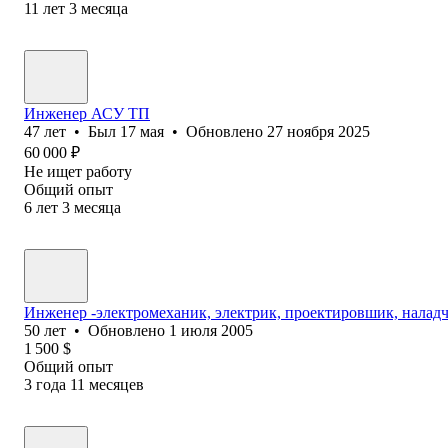
11
лет
3
месяца
Инженер АСУ ТП
47
лет
•
Был
17 мая
•
Обновлено
27 ноября 2025
60 000
₽
Не ищет работу
Общий опыт
6
лет
3
месяца
Инженер -электромеханик, электрик, проектировшик, налад
50
лет
•
Обновлено
1 июля 2005
1 500
$
Общий опыт
3
года
11
месяцев