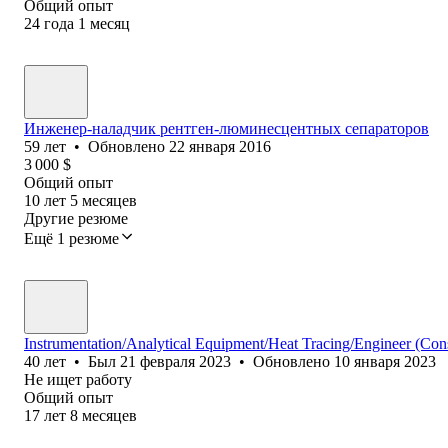
Общий опыт
24
года
1
месяц
Инженер-наладчик рентген-люминесцентных сепараторов
59
лет
•
Обновлено
22 января 2016
3 000
$
Общий опыт
10
лет
5
месяцев
Другие резюме
Ещё 1 резюме
Instrumentation/Analytical Equipment/Heat Tracing/Engineer (Co
40
лет
•
Был
21 февраля 2023
•
Обновлено
10 января 2023
Не ищет работу
Общий опыт
17
лет
8
месяцев