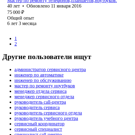
Мастер по ремонту телефонов,планшетов,ноутбуков.
40
лет
•
Обновлено
11 января 2016
75 000
₽
Общий опыт
6
лет
3
месяца
1
2
Другие пользователи ищут
администратор сервисного центра
инженер по автоматике
инженер по обслуживанию
мастер по ремонту ноутбуков
менеджер отдела сервиса
менеджер сервисного отдела
руководитель call-центра
руководитель сервиса
руководитель сервисного отдела
руководитель учебного центра
сервисный координатор
сервисный специалист
специалист call-центра