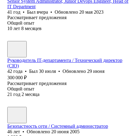
Senior System Administrator, Junior Devops Engineer, Head of
IT Department
41
год
•
Был
вчера
•
Обновлено
20 мая 2023
Рассматривает предложения
Общий опыт
10
лет
8
месяцев
Руководитель IT-департамента / Технический директор
(CIO)
42
года
•
Был
30 июля
•
Обновлено
29 июня
300 000
₽
Рассматривает предложения
Общий опыт
21
год
2
месяца
Безопастность сети / Системный администратор
46
лет
•
Обновлено
20 июня 2005