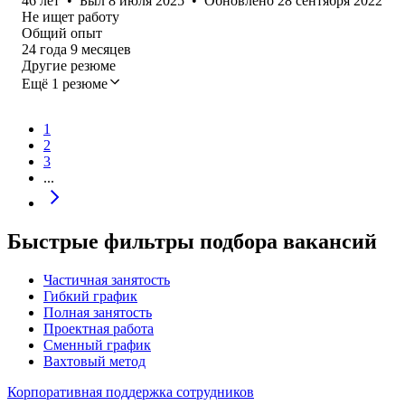
46
лет
•
Был
8 июля 2025
•
Обновлено
28 сентября 2022
Не ищет работу
Общий опыт
24
года
9
месяцев
Другие резюме
Ещё 1 резюме
1
2
3
...
Быстрые фильтры подбора вакансий
Частичная занятость
Гибкий график
Полная занятость
Проектная работа
Сменный график
Вахтовый метод
Корпоративная поддержка сотрудников