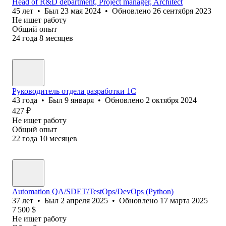
Head of R&D department, Project manager, Architect
45
лет
•
Был
23 мая 2024
•
Обновлено
26 сентября 2023
Не ищет работу
Общий опыт
24
года
8
месяцев
Руководитель отдела разработки 1С
43
года
•
Был
9 января
•
Обновлено
2 октября 2024
427
₽
Не ищет работу
Общий опыт
22
года
10
месяцев
Automation QA/SDET/TestOps/DevOps (Python)
37
лет
•
Был
2 апреля 2025
•
Обновлено
17 марта 2025
7 500
$
Не ищет работу