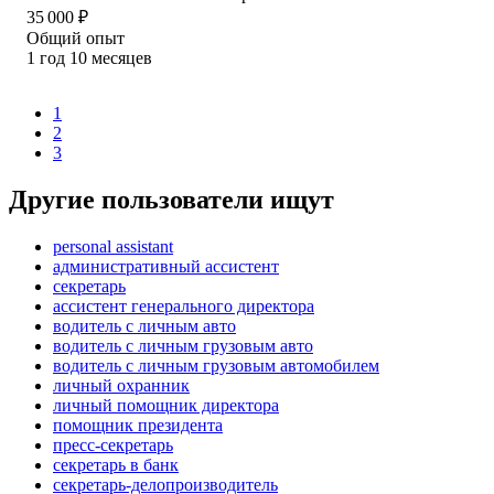
35 000
₽
Общий опыт
1
год
10
месяцев
1
2
3
Другие пользователи ищут
personal assistant
административный ассистент
секретарь
ассистент генерального директора
водитель с личным авто
водитель с личным грузовым авто
водитель с личным грузовым автомобилем
личный охранник
личный помощник директора
помощник президента
пресс-секретарь
секретарь в банк
секретарь-делопроизводитель