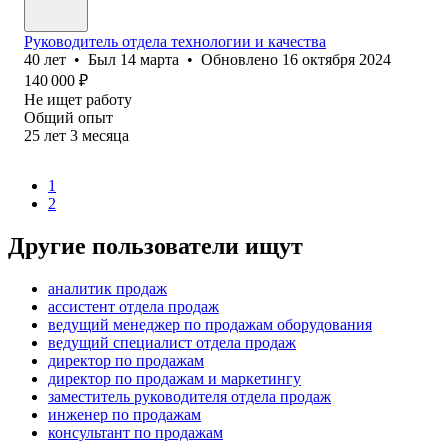
Руководитель отдела технологии и качества
40
лет
•
Был
14 марта
•
Обновлено
16 октября 2024
140 000
₽
Не ищет работу
Общий опыт
25
лет
3
месяца
1
2
Другие пользователи ищут
аналитик продаж
ассистент отдела продаж
ведущий менеджер по продажам оборудования
ведущий специалист отдела продаж
директор по продажам
директор по продажам и маркетингу
заместитель руководителя отдела продаж
инженер по продажам
консультант по продажам