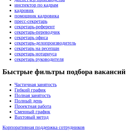
инспектор по кадрам
кадровик
помощник кадровика
пресс-секретарь
секретарь-референт
секретарь-переводчик
секретарь офиса
секретарь-делопроизводитель
секретарь на ресепшн
секретарь нотариуса
секретарь руководителя
Быстрые фильтры подбора вакансий
Частичная занятость
Гибкий график
Полная занятость
Полный день
Проектная работа
Сменный график
Вахтовый метод
Корпоративная поддержка сотрудников