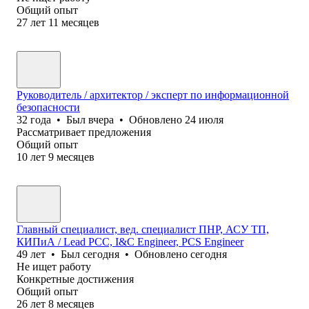
Общий опыт
27
лет
11
месяцев
Руководитель / архитектор / эксперт по информационной
безопасности
32
года
•
Был
вчера
•
Обновлено
24 июля
Рассматривает предложения
Общий опыт
10
лет
9
месяцев
Главный специалист, вед. специалист ПНР, АСУ ТП,
КИПиА / Lead PCC, I&C Engineer, PCS Engineer
49
лет
•
Был
сегодня
•
Обновлено
сегодня
Не ищет работу
Конкретные достижения
Общий опыт
26
лет
8
месяцев