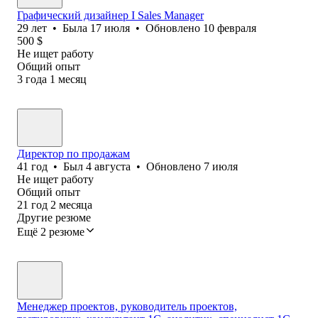
Графический дизайнер I Sales Manager
29
лет
•
Была
17 июля
•
Обновлено
10 февраля
500
$
Не ищет работу
Общий опыт
3
года
1
месяц
Директор по продажам
41
год
•
Был
4 августа
•
Обновлено
7 июля
Не ищет работу
Общий опыт
21
год
2
месяца
Другие резюме
Ещё 2 резюме
Менеджер проектов, руководитель проектов,