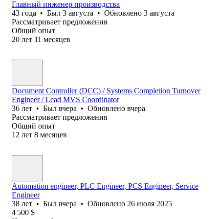
Главный инженер производства
43
года
•
Был
3 августа
•
Обновлено
3 августа
Рассматривает предложения
Общий опыт
20
лет
11
месяцев
Document Controller (DCC) / Systems Completion Turnover
Engineer / Lead MVS Coordinator
36
лет
•
Был
вчера
•
Обновлено
вчера
Рассматривает предложения
Общий опыт
12
лет
8
месяцев
Automation engineer, PLC Engineer, PCS Engineer, Service
Engineer
38
лет
•
Был
вчера
•
Обновлено
26 июля 2025
4 500
$