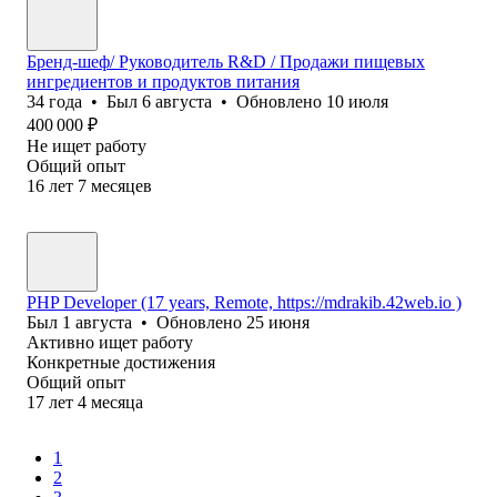
Бренд-шеф/ Руководитель R&D / Продажи пищевых
ингредиентов и продуктов питания
34
года
•
Был
6 августа
•
Обновлено
10 июля
400 000
₽
Не ищет работу
Общий опыт
16
лет
7
месяцев
PHP Developer (17 years, Remote, https://mdrakib.42web.io )
Был
1 августа
•
Обновлено
25 июня
Активно ищет работу
Конкретные достижения
Общий опыт
17
лет
4
месяца
1
2