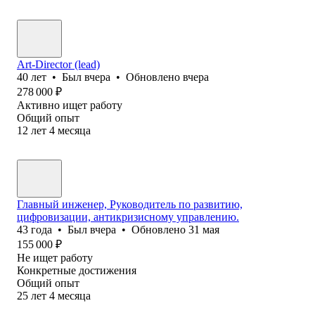
Art-Director (lead)
40
лет
•
Был
вчера
•
Обновлено
вчера
278 000
₽
Активно ищет работу
Общий опыт
12
лет
4
месяца
Главный инженер, Руководитель по развитию,
цифровизации, антикризисному управлению.
43
года
•
Был
вчера
•
Обновлено
31 мая
155 000
₽
Не ищет работу
Конкретные достижения
Общий опыт
25
лет
4
месяца