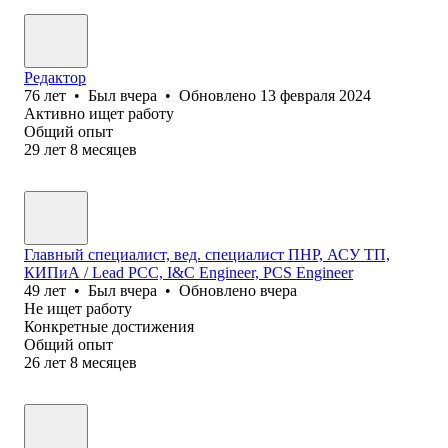
Редактор
76
лет
•
Был
вчера
•
Обновлено
13 февраля 2024
Активно ищет работу
Общий опыт
29
лет
8
месяцев
Главный специалист, вед. специалист ПНР, АСУ ТП,
КИПиА / Lead PCC, I&C Engineer, PCS Engineer
49
лет
•
Был
вчера
•
Обновлено
вчера
Не ищет работу
Конкретные достижения
Общий опыт
26
лет
8
месяцев