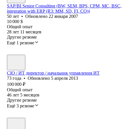
SAP/BI Senior Consulting (BW, SEM, BPS, CPM, MC, BSC,
integration with ERP (R3: MM, SD, FI, CO))
50
лет
•
Обновлено
22 января 2007
10 000
$
Общий опыт
28
лет
11
месяцев
Другие резюме
Ещё 1 резюме
CIO / ИT директор / начальник управления ИT
73
года
•
Обновлено
5 апреля 2013
100 000
₽
Общий опыт
46
лет
5
месяцев
Другие резюме
Ещё 3 резюме