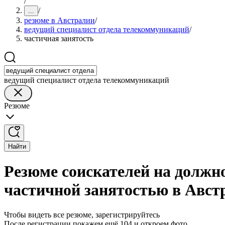
/
/
...
резюме в Австралии
/
ведущий специалист отдела телекоммуникаций
/
частичная занятость
ведущий специалист отдела телекоммуникаций
Резюме
Найти
Резюме соискателей на должн
частичной занятостью в Авст
Чтобы видеть все резюме, зарегистрируйтесь
После регистрации покажем ещё 104 и откроем фото