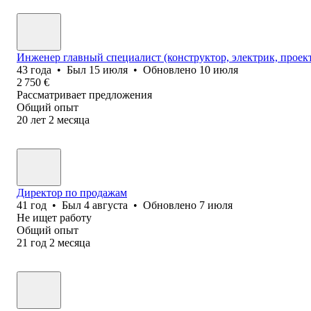
Инженер главный специалист (конструктор, электрик, прое
43
года
•
Был
15 июля
•
Обновлено
10 июля
2 750
€
Рассматривает предложения
Общий опыт
20
лет
2
месяца
Директор по продажам
41
год
•
Был
4 августа
•
Обновлено
7 июля
Не ищет работу
Общий опыт
21
год
2
месяца