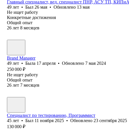
Главный специалист, вед. специалист ПНР, АСУ ТП, КИПиА /
49
лет
•
Был
26 мая
•
Обновлено
13 мая
Не ищет работу
Конкретные достижения
Общий опыт
26
лет
8
месяцев
Brand Manager
49
лет
•
Была
17 апреля
•
Обновлено
7 мая 2024
250 000
₽
Не ищет работу
Общий опыт
26
лет
7
месяцев
Специалист по тестированию, Программист
45
лет
•
Был
11 ноября 2025
•
Обновлено
23 сентября 2025
130 000
₽