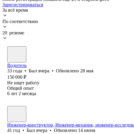
Зарегистрироваться
За всё время
По соответствию
20 резюме
Водитель
33
года
•
Был
вчера
•
Обновлено
28 мая
150 000
₽
Не ищет работу
Общий опыт
6
лет
2
месяца
Инженер-конструктор, Инженер-механик, инженер-исследоват
41
год
•
Был
вчера
•
Обновлено
14 июня