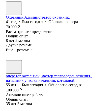
Охранник.Администратор-охранник.
41
год
•
Был
сегодня
•
Обновлено
вчера
70 000
₽
Рассматривает предложения
Общий опыт
8
лет
2
месяца
Другие резюме
Ещё 1 резюме
оператор котельной, мастер тепловодоснабжения ,
начальник участка,начальник котельной.
55
лет
•
Был
сегодня
•
Обновлено
сегодня
100 000
₽
Активно ищет работу
Общий опыт
35
лет
3
месяца