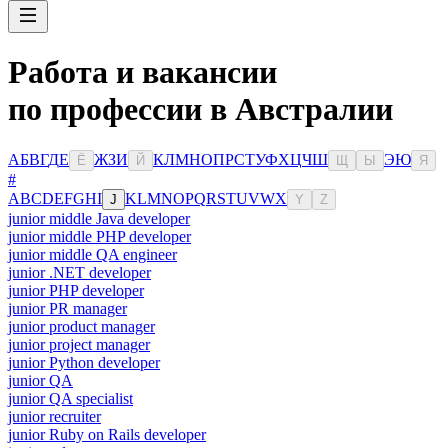
Работа и вакансии
по профессии в Австралии
А
Б
В
Г
Д
Е
Ж
З
И
К
Л
М
Н
О
П
Р
С
Т
У
Ф
Х
Ц
Ч
Ш
Э
Ю
Ё
Й
Щ
Ы
Я
#
A
B
C
D
E
F
G
H
I
K
L
M
N
O
P
Q
R
S
T
U
V
W
X
J
Y
Z
junior middle Java developer
junior middle PHP developer
junior middle QA engineer
junior .NET developer
junior PHP developer
junior PR manager
junior product manager
junior project manager
junior Python developer
junior QA
junior QA specialist
junior recruiter
junior Ruby on Rails developer