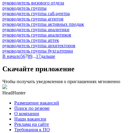
руководитель визового отдела
руководитель группы
руководитель группы call-центра
руководитель группы агентов
руководитель группы активных продаж
руководитель группы аналитики
руководитель группы аналитиков
руководитель группы аптек
руководитель группы архитекторов
руководитель группы бухгалтерии
В начало
5
6
7
8
9
...
17
дальше
Скачайте приложение
Чтобы получать уведомления о приглашениях мгновенно
HeadHunter
Размещение вакансий
Поиск по резюме
О компании
Наши вакансии
Реклама на сайте
Требования к ПО