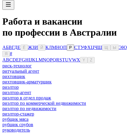
Работа и вакансии
по профессии в Австралии
А
Б
В
Г
Д
Е
Ж
З
И
К
Л
М
Н
О
П
С
Т
У
Ф
Х
Ц
Ч
Ш
Э
Ю
Ё
Й
Р
Щ
Ы
#
Я
A
B
C
D
E
F
G
H
I
J
K
L
M
N
O
P
Q
R
S
T
U
V
W
X
Y
Z
риск-технолог
ритуальный агент
рихтовщик
рихтовщик-арматурщик
риэлтор
риэлтор-агент
риэлтор в отдел продаж
риэлтор по коммерческой недвижимости
риэлтор по недвижимости
риэлтор-стажер
рубщик мяса
рубщик срубов
руководитель