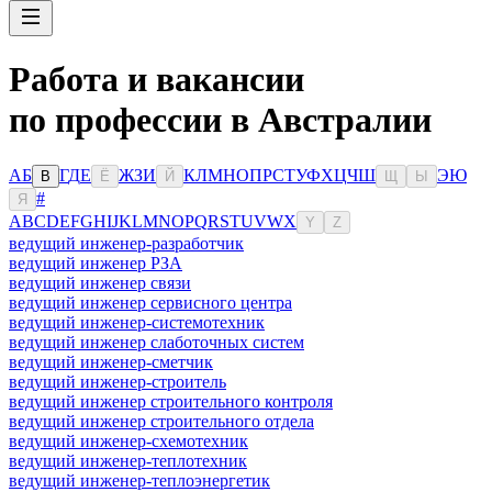
Работа и вакансии
по профессии в Австралии
А
Б
Г
Д
Е
Ж
З
И
К
Л
М
Н
О
П
Р
С
Т
У
Ф
Х
Ц
Ч
Ш
Э
Ю
В
Ё
Й
Щ
Ы
#
Я
A
B
C
D
E
F
G
H
I
J
K
L
M
N
O
P
Q
R
S
T
U
V
W
X
Y
Z
ведущий инженер-разработчик
ведущий инженер РЗА
ведущий инженер связи
ведущий инженер сервисного центра
ведущий инженер-системотехник
ведущий инженер слаботочных систем
ведущий инженер-сметчик
ведущий инженер-строитель
ведущий инженер строительного контроля
ведущий инженер строительного отдела
ведущий инженер-схемотехник
ведущий инженер-теплотехник
ведущий инженер-теплоэнергетик