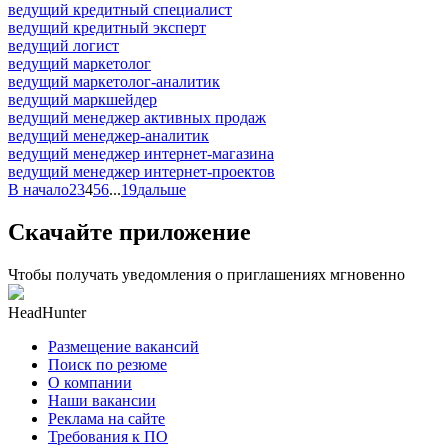
ведущий кредитный специалист
ведущий кредитный эксперт
ведущий логист
ведущий маркетолог
ведущий маркетолог-аналитик
ведущий маркшейдер
ведущий менеджер активных продаж
ведущий менеджер-аналитик
ведущий менеджер интернет-магазина
ведущий менеджер интернет-проектов
В начало
2
3
4
5
6
...
19
дальше
Скачайте приложение
Чтобы получать уведомления о приглашениях мгновенно
HeadHunter
Размещение вакансий
Поиск по резюме
О компании
Наши вакансии
Реклама на сайте
Требования к ПО