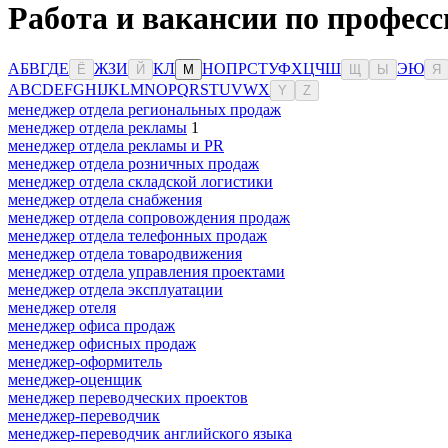
Работа и вакансии по профес
А
Б
В
Г
Д
Е
Ж
З
И
К
Л
Н
О
П
Р
С
Т
У
Ф
Х
Ц
Ч
Ш
Э
Ю
Ё
Й
М
Щ
Ы
Я
A
B
C
D
E
F
G
H
I
J
K
L
M
N
O
P
Q
R
S
T
U
V
W
X
Y
Z
менеджер отдела региональных продаж
менеджер отдела рекламы
1
менеджер отдела рекламы и PR
менеджер отдела розничных продаж
менеджер отдела складской логистики
менеджер отдела снабжения
менеджер отдела сопровождения продаж
менеджер отдела телефонных продаж
менеджер отдела товародвижения
менеджер отдела управления проектами
менеджер отдела эксплуатации
менеджер отеля
менеджер офиса продаж
менеджер офисных продаж
менеджер-оформитель
менеджер-оценщик
менеджер переводческих проектов
менеджер-переводчик
менеджер-переводчик английского языка