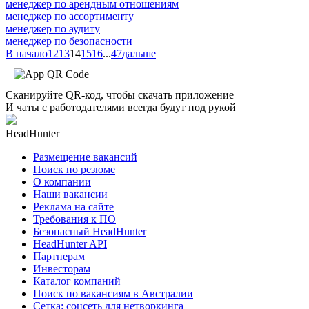
менеджер по арендным отношениям
менеджер по ассортименту
менеджер по аудиту
менеджер по безопасности
В начало
12
13
14
15
16
...
47
дальше
Сканируйте QR-код, чтобы скачать приложение
И чаты с работодателями всегда будут под рукой
HeadHunter
Размещение вакансий
Поиск по резюме
О компании
Наши вакансии
Реклама на сайте
Требования к ПО
Безопасный HeadHunter
HeadHunter API
Партнерам
Инвесторам
Каталог компаний
Поиск по вакансиям в Австралии
Сетка: соцсеть для нетворкинга