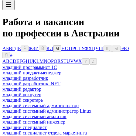
Работа и вакансии
по профессии в Австралии
А
Б
В
Г
Д
Е
Ж
З
И
К
Л
Н
О
П
Р
С
Т
У
Ф
Х
Ц
Ч
Ш
Э
Ю
Ё
Й
М
Щ
Ы
#
Я
A
B
C
D
E
F
G
H
I
J
K
L
M
N
O
P
Q
R
S
T
U
V
W
X
Y
Z
младший программист 1С
младший продакт-менеджер
младший разработчик
младший разработчик .NET
младший редактор
младший рекрутер
младший секретарь
младший системный администратор
младший системный администратор Linux
младший системный аналитик
младший системный инженер
младший специалист
младший специалист отдела маркетинга