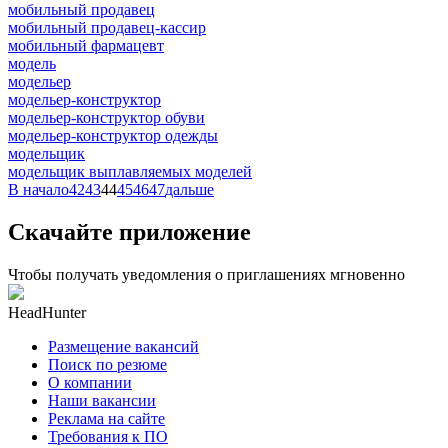
мобильный продавец
мобильный продавец-кассир
мобильный фармацевт
модель
модельер
модельер-конструктор
модельер-конструктор обуви
модельер-конструктор одежды
модельщик
модельщик выплавляемых моделей
В начало
42
43
44
45
46
47
дальше
Скачайте приложение
Чтобы получать уведомления о приглашениях мгновенно
HeadHunter
Размещение вакансий
Поиск по резюме
О компании
Наши вакансии
Реклама на сайте
Требования к ПО