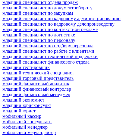
младший специалист отдела продаж
младший специалист по документообороту
младший специалист по закупкам
младший специалист по кадровому администрированию
младший специалист по кадровому делопроизводству
младший специалист по контекстной рекламе
младший специалист по логистике
младший специалист по персоналу
младший специалист по подбору персонала
младший специалист по работе с клиентами
младший специалист технической поддержки
младший специалист финансового отдела
младший тестировщик
младший технический специалист
младший торговый представитель
младший финансовый аналитик
младший финансовый контролер
младший финансовый менеджер
младший экономист
младший юрисконсульт
младший юрист
мобильный кассир
мобильный консультант
мобильный менеджер
мобильный мерчандайзер